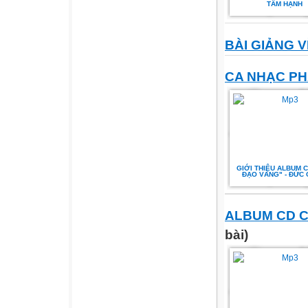
TÂM HẠNH
BÀI GIẢNG 
CA NHẠC PH
GIỚI THIỆU ALBUM 
ĐẠO VÀNG" - ĐỨC 
ALBUM CD C
bài)