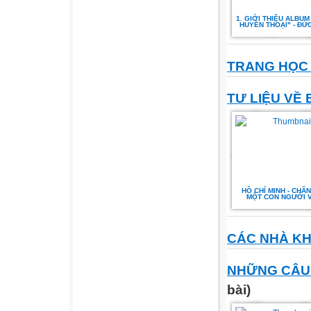
1. GIỚI THIỆU ALBUM
HUYỀN THOẠI" - ĐỨ
TRANG HỌC
TƯ LIỆU VỀ
HỒ CHÍ MINH - CHÂ
MỘT CON NGƯỜI V
CÁC NHÀ K
NHỮNG CÂU
bài)