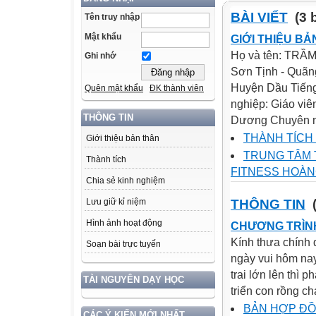
BÀI VIẾT
(3 b
Tên truy nhập
Mật khẩu
GIỚI THIỆU B
Họ và tên: TRẦM
Ghi nhớ
Sơn Tịnh - Quãng
Huyện Dầu Tiếng
Quên mật khẩu
ĐK thành viên
nghiệp: Giáo vi
THÔNG TIN
Dương Chuyên m
THÀNH TÍCH
Giới thiệu bản thân
TRUNG TÂM 
Thành tích
FITNESS HOÀ
Chia sẻ kinh nghiệm
THÔNG TIN
(
Lưu giữ kỉ niệm
Hình ảnh hoạt động
CHƯƠNG TRÌNH
Kính thưa chính 
Soạn bài trực tuyến
ngày vui hôm na
trai lớn lên thì p
TÀI NGUYÊN DẠY HỌC
triển con rồng ch
BẢN HỢP ĐỒ
CÁC Ý KIẾN MỚI NHẤT