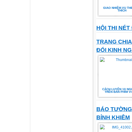
GIAO NHIỆM VỤ TH
THÍCH
HỘI THI NÉT
TRANG CHIA
ĐỔI KINH N
CÁCH LUYỆN 10 NG
TRÊN BÀN PHÍM VI
BÁO TƯỜNG
BỈNH KHIÊM