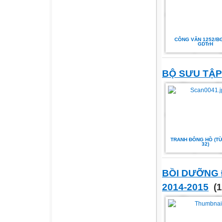
CÔNG VĂN 1252/BG
GDTrH
BỘ SƯU TẬ
TRANH ĐÔNG HỒ (TỪ 
32)
BỒI DƯỠNG 
2014-2015
(1