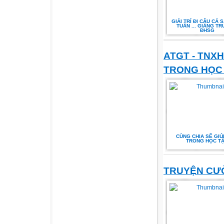
GIẢI TRÍ ĐI CÂU CÁ 
TUẦN ... GIẢNG T
ĐHSG
ATGT - TNXH
TRONG HỌC
CÙNG CHIA SẼ GIÚ
TRONG HỌC T
TRUYỆN CƯ