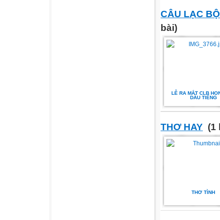
CÂU LẠC BỘ
bài)
LỄ RA MẮT CLB HO
DẦU TIẾNG
THƠ HAY
(1 
THƠ TÌNH