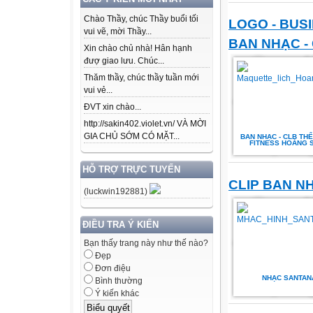
Chào Thầy, chúc Thầy buổi tối
LOGO - BUS
vui vẽ, mời Thầy...
BAN NHẠC -
Xin chào chủ nhà! Hân hạnh
đượ giao lưu. Chúc...
Thăm thầy, chúc thầy tuần mới
vui vẻ...
ĐVT xin chào...
http://sakin402.violet.vn/ VÀ MỜI
GIA CHỦ SỚM CÓ MẶT...
BAN NHẠC - CLB THỂ
FITNESS HOÀNG 
HỖ TRỢ TRỰC TUYẾN
CLIP BAN N
(luckwin192881)
ĐIỀU TRA Ý KIẾN
Bạn thấy trang này như thế nào?
Đẹp
Đơn điệu
NHẠC SANTAN
Bình thường
Ý kiến khác