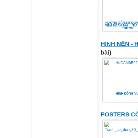
HƯỚNG DẪN SỬ DỤN
MỀM SOẠN BÀI ... T
EDITOR
HÌNH NỀN - 
bài)
HÌNH ĐỘNG VU
POSTERS C