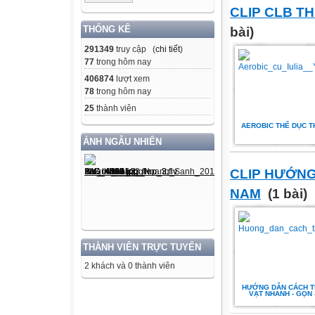
CLIP CLB T
THỐNG KÊ
bài)
291349
truy cập (
chi tiết
)
77
trong hôm nay
406874
lượt xem
78
trong hôm nay
25
thành viên
AEROBIC THỂ DỤC T
ẢNH NGẪU NHIÊN
CLIP HƯỚNG
NAM
(1 bài)
THÀNH VIÊN TRỰC TUYẾN
2 khách và 0 thành viên
HƯỚNG DẪN CÁCH T
VẠT NHANH - GỌN 