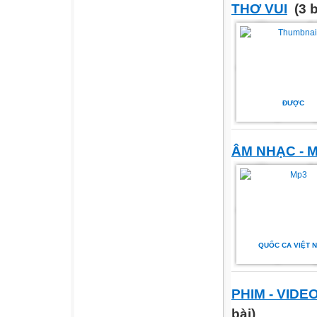
THƠ VUI
(3 b
ĐƯỢC
ÂM NHẠC - 
QUỐC CA VIỆT 
PHIM - VIDE
bài)