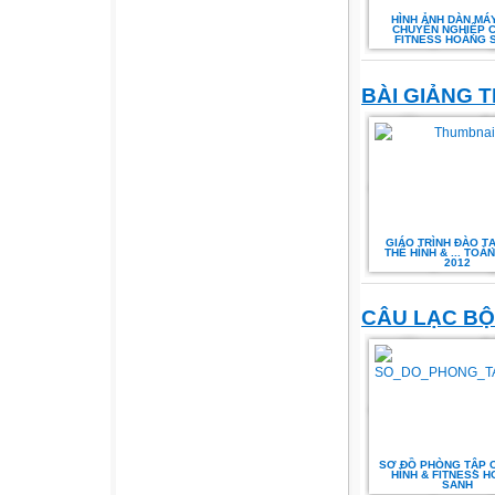
HÌNH ẢNH DÀN MÁ
CHUYÊN NGHIỆP CL
FITNESS HOÀNG 
BÀI GIẢNG T
GIÁO TRÌNH ĐÀO T
THỂ HÌNH & ... TOÀ
2012
CÂU LẠC BỘ
SƠ ĐỒ PHÒNG TẬP 
HÌNH & FITNESS 
SANH