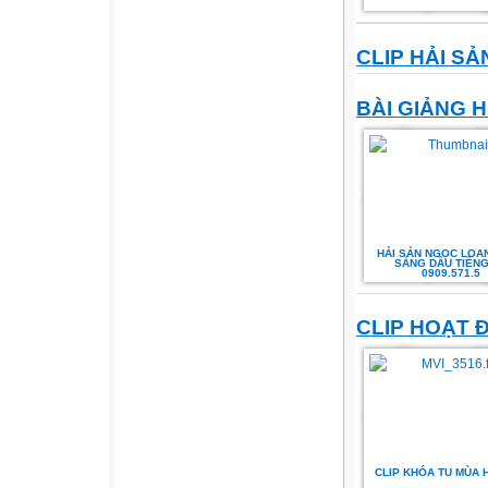
CLIP HẢI S
BÀI GIẢNG H
HẢI SẢN NGỌC LOAN
SÁNG DẦU TIẾNG
0909.571.5
CLIP HOẠT 
CLIP KHÓA TU MÙA 