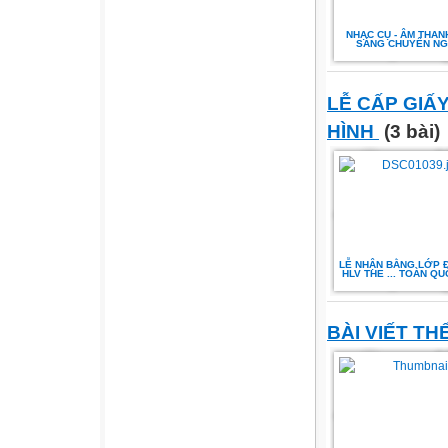
NHẠC CỤ - ÂM THANH
SÁNG CHUYÊN NG
LỄ CẤP GIẤ
HÌNH
(3 bài)
LỄ NHẬN BẰNG LỚP 
HLV THE ... TOÀN QU
BÀI VIẾT TH