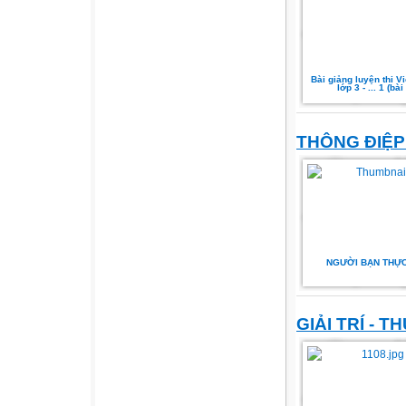
Bài giảng luyện thi V
lớp 3 - ... 1 (bài
THÔNG ĐIỆP
NGƯỜI BẠN THỰ
GIẢI TRÍ - T