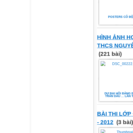
POSTERS CỔ Đ
HÌNH ẢNH 
THCS NGUYỄ
(221 bài)
DỰ ĐẠI HỘI ĐẢNG 
TRẤN DẦU ... LẦN 
BÀI THI LỚP
- 2012
(3 bài)