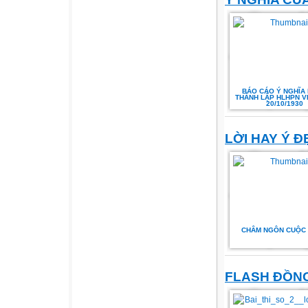
BÁO CÁO Ý NGHĨA
THÀNH LẬP HLHPN V
20/10/1930
LỜI HAY Ý Đ
CHÂM NGÔN CUỘC
FLASH ĐỒN