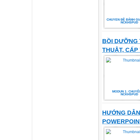
CHUYEN ĐỀ ĐÁNH GIÁ
NCKHSPUD
BỒI DƯỠNG
THUẬT, CẤP
MODUN 1: CHUYÊ
NCKHSPUD
HƯỚNG DẪN
POWERPOI