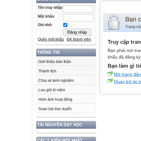
Tên truy nhập
Mật khẩu
Bạn 
Ghi nhớ
Trang nà
Quên mật khẩu
ĐK thành viên
Truy cập tra
Bạn phải mở tra
THÔNG TIN
khẩu đã đăng ký 
Giới thiệu bản thân
Bạn làm gì ti
Thành tích
Mở trang đă
Chia sẻ kinh nghiệm
Quay trở lại 
Lưu giữ kỉ niệm
Hình ảnh hoạt động
Soạn bài trực tuyến
TÀI NGUYÊN DẠY HỌC
CÁC Ý KIẾN MỚI NHẤT