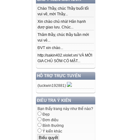
Chào Thầy, chúc Thầy buổi tối
vui vẽ, mời Thầy...
Xin chào chủ nhà! Hân hạnh
đượ giao lưu. Chúc...
Thăm thầy, chúc thầy tuần mới
vui vẻ...
ĐVT xin chào...
http://sakin402.violet.vn/ VÀ MỜI
GIA CHỦ SỚM CÓ MẶT...
HỖ TRỢ TRỰC TUYẾN
(luckwin192881)
ĐIỀU TRA Ý KIẾN
Bạn thấy trang này như thế nào?
Đẹp
Đơn điệu
Bình thường
Ý kiến khác