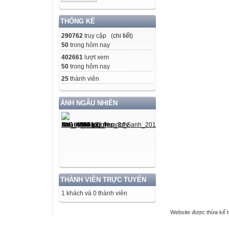
THỐNG KÊ
290762
truy cập (
chi tiết
)
50
trong hôm nay
402661
lượt xem
50
trong hôm nay
25
thành viên
ẢNH NGẪU NHIÊN
THÀNH VIÊN TRỰC TUYẾN
1 khách và 0 thành viên
Website được thừa kế 