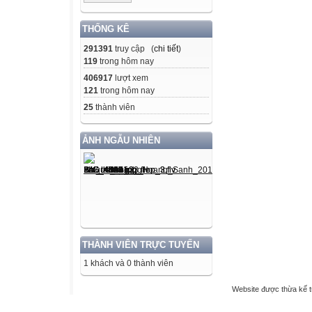
THỐNG KÊ
291391
truy cập (
chi tiết
)
119
trong hôm nay
406917
lượt xem
121
trong hôm nay
25
thành viên
ẢNH NGẪU NHIÊN
THÀNH VIÊN TRỰC TUYẾN
1 khách và 0 thành viên
Website được thừa kế 