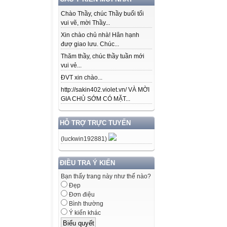
Chào Thầy, chúc Thầy buổi tối
vui vẽ, mời Thầy...
Xin chào chủ nhà! Hân hạnh
đượ giao lưu. Chúc...
Thăm thầy, chúc thầy tuần mới
vui vẻ...
ĐVT xin chào...
http://sakin402.violet.vn/ VÀ MỜI
GIA CHỦ SỚM CÓ MẶT...
HỖ TRỢ TRỰC TUYẾN
(luckwin192881)
ĐIỀU TRA Ý KIẾN
Bạn thấy trang này như thế nào?
Đẹp
Đơn điệu
Bình thường
Ý kiến khác