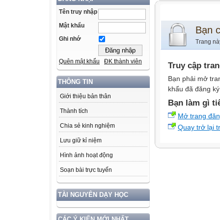
Tên truy nhập
Mật khẩu
Bạn 
Ghi nhớ
Trang nà
Quên mật khẩu
ĐK thành viên
Truy cập tra
Bạn phải mở tra
THÔNG TIN
khẩu đã đăng ký 
Giới thiệu bản thân
Bạn làm gì ti
Thành tích
Mở trang đă
Chia sẻ kinh nghiệm
Quay trở lại 
Lưu giữ kỉ niệm
Hình ảnh hoạt động
Soạn bài trực tuyến
TÀI NGUYÊN DẠY HỌC
CÁC Ý KIẾN MỚI NHẤT