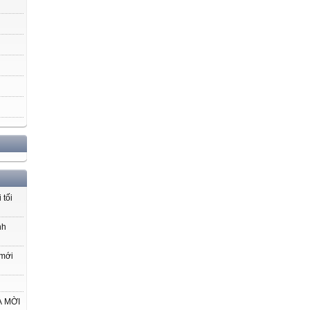
 tối
nh
 mới
VÀ MỜI