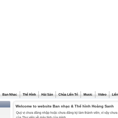
Ban Nhac
Thể Hình
Hải Sản
Chùa Liên Trì
Music
Video
Liê
Welcome to website Ban nhạc & Thể hình Hoàng Sanh
Quý vị chưa đăng nhập hoặc chưa đăng ký làm thành viên, vì vậy chưa th
của Thư viện về máy tính của mình.