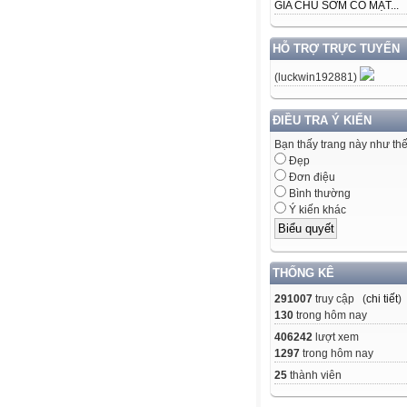
GIA CHỦ SỚM CÓ MẶT...
HỖ TRỢ TRỰC TUYẾN
(luckwin192881)
ĐIỀU TRA Ý KIẾN
Bạn thấy trang này như th
Đẹp
Đơn điệu
Bình thường
Ý kiến khác
THỐNG KÊ
291007
truy cập (
chi tiết
)
130
trong hôm nay
406242
lượt xem
1297
trong hôm nay
25
thành viên