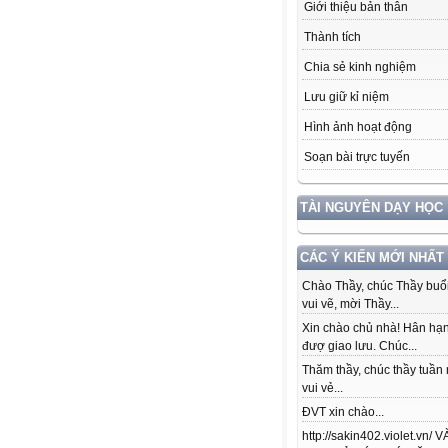
Giới thiệu bản thân
Thành tích
Chia sẻ kinh nghiệm
Lưu giữ kỉ niệm
Hình ảnh hoạt động
Soạn bài trực tuyến
TÀI NGUYÊN DẠY HỌC
CÁC Ý KIẾN MỚI NHẤT
Chào Thầy, chúc Thầy buổi
vui vẽ, mời Thầy...
Xin chào chủ nhà! Hân hạ
đượ giao lưu. Chúc...
Thăm thầy, chúc thầy tuần
vui vẻ...
ĐVT xin chào...
http://sakin402.violet.vn/ 