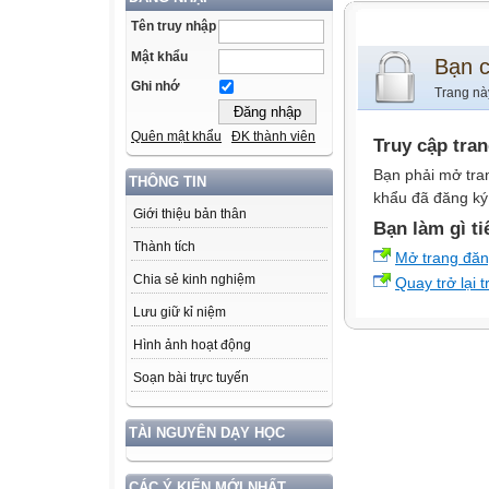
Tên truy nhập
Mật khẩu
Bạn 
Ghi nhớ
Trang nà
Quên mật khẩu
ĐK thành viên
Truy cập tra
Bạn phải mở tra
THÔNG TIN
khẩu đã đăng ký 
Giới thiệu bản thân
Bạn làm gì ti
Thành tích
Mở trang đă
Chia sẻ kinh nghiệm
Quay trở lại 
Lưu giữ kỉ niệm
Hình ảnh hoạt động
Soạn bài trực tuyến
TÀI NGUYÊN DẠY HỌC
CÁC Ý KIẾN MỚI NHẤT