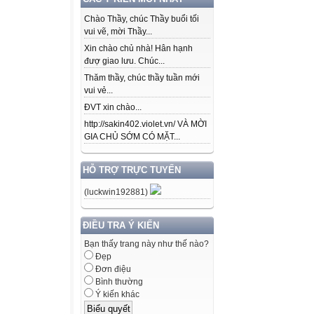
Chào Thầy, chúc Thầy buổi tối
vui vẽ, mời Thầy...
Xin chào chủ nhà! Hân hạnh
đượ giao lưu. Chúc...
Thăm thầy, chúc thầy tuần mới
vui vẻ...
ĐVT xin chào...
http://sakin402.violet.vn/ VÀ MỜI
GIA CHỦ SỚM CÓ MẶT...
HỖ TRỢ TRỰC TUYẾN
(luckwin192881)
ĐIỀU TRA Ý KIẾN
Bạn thấy trang này như thế nào?
Đẹp
Đơn điệu
Bình thường
Ý kiến khác