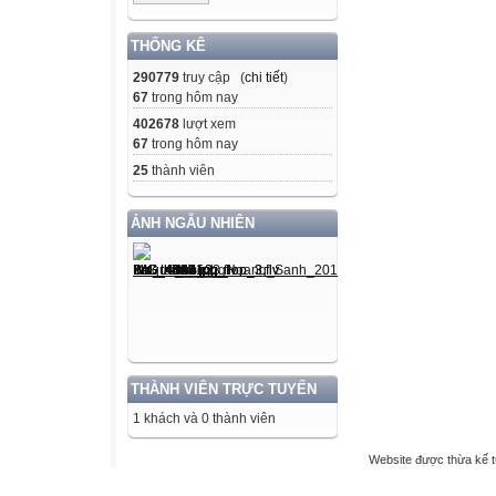
THỐNG KÊ
290779
truy cập (
chi tiết
)
67
trong hôm nay
402678
lượt xem
67
trong hôm nay
25
thành viên
ẢNH NGẪU NHIÊN
THÀNH VIÊN TRỰC TUYẾN
1 khách và 0 thành viên
Website được thừa kế 