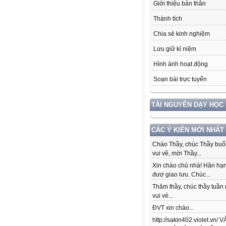
Giới thiệu bản thân
Thành tích
Chia sẻ kinh nghiệm
Lưu giữ kỉ niệm
Hình ảnh hoạt động
Soạn bài trực tuyến
TÀI NGUYÊN DẠY HỌC
CÁC Ý KIẾN MỚI NHẤT
Chào Thầy, chúc Thầy buổi
vui vẽ, mời Thầy...
Xin chào chủ nhà! Hân hạ
đượ giao lưu. Chúc...
Thăm thầy, chúc thầy tuần
vui vẻ...
ĐVT xin chào...
http://sakin402.violet.vn/ 