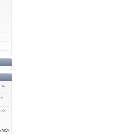
 tối
nh
 mới
VÀ MỜI