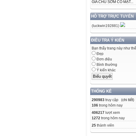
GIA CHỦ SỚM CÓ MẶT...
HỖ TRỢ TRỰC TUYẾN
(luckwin192881)
ĐIỀU TRA Ý KIẾN
Bạn thấy trang này như th
Đẹp
Đơn điệu
Bình thường
Ý kiến khác
THỐNG KÊ
290983
truy cập (
chi tiết
)
106
trong hôm nay
406217
lượt xem
1272
trong hôm nay
25
thành viên