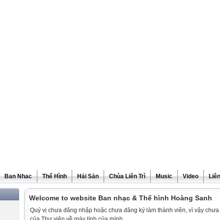
Ban Nhac
Thể Hình
Hải Sản
Chùa Liên Trì
Music
Video
Liê
Welcome to website Ban nhạc & Thể hình Hoàng Sanh
Quý vị chưa đăng nhập hoặc chưa đăng ký làm thành viên, vì vậy chưa th
của Thư viện về máy tính của mình.