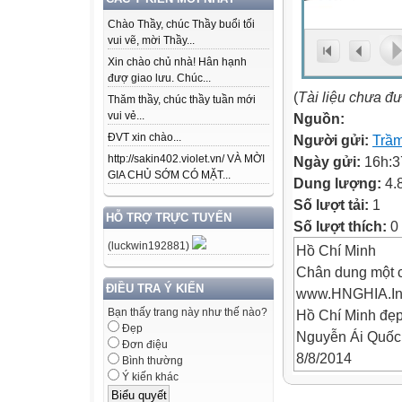
Chào Thầy, chúc Thầy buổi tối
vui vẽ, mời Thầy...
Xin chào chủ nhà! Hân hạnh
đượ giao lưu. Chúc...
(
Tài liệu chưa đ
Thăm thầy, chúc thầy tuần mới
vui vẻ...
Nguồn:
ĐVT xin chào...
Người gửi:
Trầ
http://sakin402.violet.vn/ VÀ MỜI
Ngày gửi:
16h:3
GIA CHỦ SỚM CÓ MẶT...
Dung lượng:
4.
Số lượt tải:
1
HỖ TRỢ TRỰC TUYẾN
Số lượt thích:
0
(luckwin192881)
Hồ Chí Minh
Chân dung một 
ĐIỀU TRA Ý KIẾN
www.HNGHIA.In
Bạn thấy trang này như thế nào?
Hồ Chí Minh đẹp
Đẹp
Nguyễn Ái Quốc 
Đơn điệu
8/8/2014
Bình thường
Ý kiến khác
www.HNGHIA.In
Hồ Chí Minh đẹp