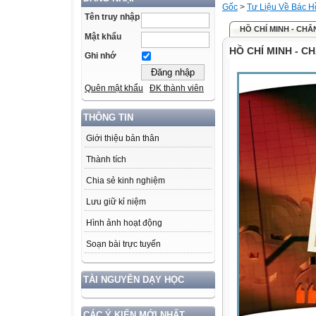
Gốc
>
Tư Liệu Về Bác H
Tên truy nhập
HỒ CHÍ MINH - CH
Mật khẩu
HỒ CHÍ MINH - C
Ghi nhớ
Quên mật khẩu
ĐK thành viên
THÔNG TIN
Giới thiệu bản thân
Thành tích
Chia sẻ kinh nghiệm
Lưu giữ kỉ niệm
Hình ảnh hoạt động
Soạn bài trực tuyến
TÀI NGUYÊN DẠY HỌC
CÁC Ý KIẾN MỚI NHẤT