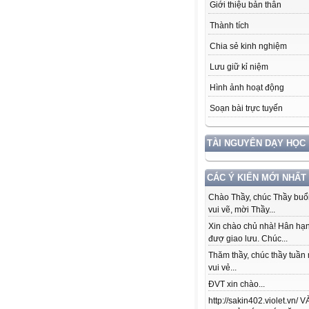
Giới thiệu bản thân
Thành tích
Chia sẻ kinh nghiệm
Lưu giữ kỉ niệm
Hình ảnh hoạt động
Soạn bài trực tuyến
TÀI NGUYÊN DẠY HỌC
CÁC Ý KIẾN MỚI NHẤT
Chào Thầy, chúc Thầy buổi
vui vẽ, mời Thầy...
Xin chào chủ nhà! Hân hạ
đượ giao lưu. Chúc...
Thăm thầy, chúc thầy tuần
vui vẻ...
ĐVT xin chào...
http://sakin402.violet.vn/ 