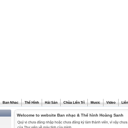
Ban Nhac
Thể Hình
Hải Sản
Chùa Liên Trì
Music
Video
Liê
Welcome to website Ban nhạc & Thể hình Hoàng Sanh
Quý vị chưa đăng nhập hoặc chưa đăng ký làm thành viên, vì vậy chưa th
của Thư viện về máy tính của mình.