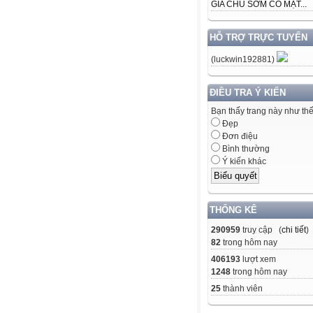
GIA CHỦ SỚM CÓ MẶT...
HỖ TRỢ TRỰC TUYẾN
(luckwin192881)
ĐIỀU TRA Ý KIẾN
Bạn thấy trang này như th
Đẹp
Đơn điệu
Bình thường
Ý kiến khác
THỐNG KÊ
290959
truy cập (
chi tiết
)
82
trong hôm nay
406193
lượt xem
1248
trong hôm nay
25
thành viên