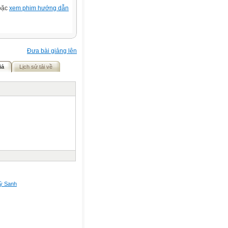
hoặc
xem phim hướng dẫn
Đưa bài giảng lên
iả
Lịch sử tải về
ỳ Sanh