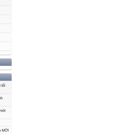
 tối
nh
 mới
VÀ MỜI