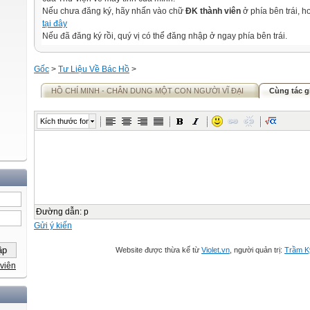
Nếu chưa đăng ký, hãy nhấn vào chữ
ĐK thành viên
ở phía bên trái, 
tại đây
Nếu đã đăng ký rồi, quý vị có thể đăng nhập ở ngay phía bên trái.
Gốc
>
Tư Liệu Về Bác Hồ
>
HỒ CHÍ MINH - CHÂN DUNG MỘT CON NGƯỜI VĨ ĐẠI
Cùng tác g
Kích thước font
Đường dẫn
:
p
Gửi ý kiến
Website được thừa kế từ
Violet.vn
, người quản trị:
Trầm K
viên