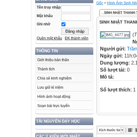
Gốc
>
Hình Ảnh Sinh N
Tên truy nhập
SINH NHẬT THANH T
Mật khẩu
SINH NHẬT THANH
Ghi nhớ
(
T
Quên mật khẩu
ĐK thành viên
N
Người gửi:
Trầ
THÔNG TIN
Ngày gửi:
11h:0
Giới thiệu bản thân
Dung lượng:
2.
Thành tích
Số lượt tải:
0
Mô tả:
Chia sẻ kinh nghiệm
Lưu giữ kỉ niệm
Số lượt thích:
1 
Hình ảnh hoạt động
Soạn bài trực tuyến
TÀI NGUYÊN DẠY HỌC
Kích thước font
CÁC Ý KIẾN MỚI NHẤT