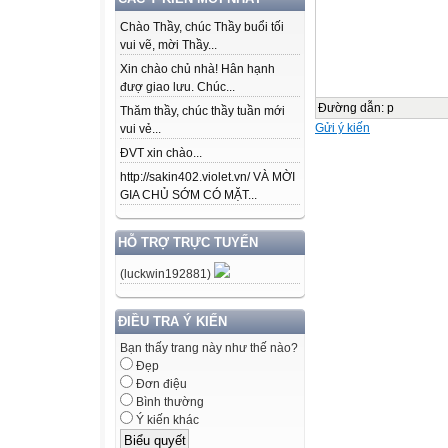
Chào Thầy, chúc Thầy buổi tối
vui vẽ, mời Thầy...
Xin chào chủ nhà! Hân hạnh
đượ giao lưu. Chúc...
Đường dẫn
:
p
Thăm thầy, chúc thầy tuần mới
Gửi ý kiến
vui vẻ...
ĐVT xin chào...
http://sakin402.violet.vn/ VÀ MỜI
GIA CHỦ SỚM CÓ MẶT...
HỖ TRỢ TRỰC TUYẾN
(luckwin192881)
ĐIỀU TRA Ý KIẾN
Bạn thấy trang này như thế nào?
Đẹp
Đơn điệu
Bình thường
Ý kiến khác