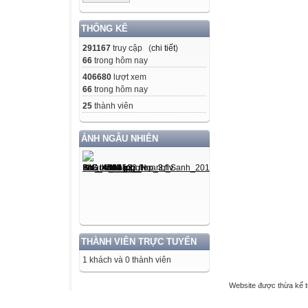
THỐNG KÊ
291167
truy cập (
chi tiết
)
66
trong hôm nay
406680
lượt xem
66
trong hôm nay
25
thành viên
ẢNH NGẪU NHIÊN
THÀNH VIÊN TRỰC TUYẾN
1 khách và 0 thành viên
Website được thừa kế 