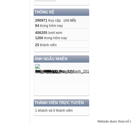
THỐNG KÊ
290971
truy cập (
chi tiết
)
94
trong hôm nay
406205
lượt xem
1260
trong hôm nay
25
thành viên
ẢNH NGẪU NHIÊN
THÀNH VIÊN TRỰC TUYẾN
1 khách và 0 thành viên
Website được thừa kế 