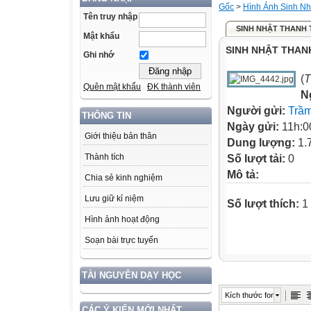
Gốc
>
Hình Ảnh Sinh N
Tên truy nhập
SINH NHẬT THANH T
Mật khẩu
SINH NHẬT THANH
Ghi nhớ
(
T
Quên mật khẩu
ĐK thành viên
N
Người gửi:
Trầ
THÔNG TIN
Ngày gửi:
11h:0
Giới thiệu bản thân
Dung lượng:
1.
Thành tích
Số lượt tải:
0
Mô tả:
Chia sẻ kinh nghiệm
Lưu giữ kỉ niệm
Số lượt thích:
1 
Hình ảnh hoạt động
Soạn bài trực tuyến
TÀI NGUYÊN DẠY HỌC
Kích thước font
CÁC Ý KIẾN MỚI NHẤT