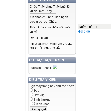
Chào Thầy, chúc Thầy buổi tối
vui vẽ, mời Thầy...
Xin chào chủ nhà! Hân hạnh
đượ giao lưu. Chúc...
Đường dẫn
:
p
Thăm thầy, chúc thầy tuần mới
Gửi ý kiến
vui vẻ...
ĐVT xin chào...
http://sakin402.violet.vn/ VÀ MỜI
GIA CHỦ SỚM CÓ MẶT...
HỖ TRỢ TRỰC TUYẾN
(luckwin192881)
ĐIỀU TRA Ý KIẾN
Bạn thấy trang này như thế nào?
Đẹp
Đơn điệu
Bình thường
Ý kiến khác