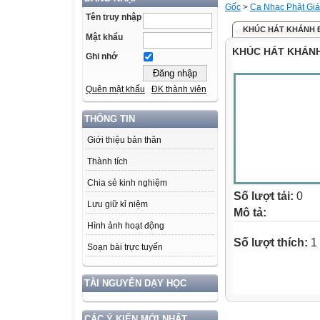
Gốc
>
Ca Nhạc Phật Gi
Tên truy nhập
KHÚC HÁT KHÁNH Đ
Mật khẩu
KHÚC HÁT KHÁNH
Ghi nhớ
Quên mật khẩu
ĐK thành viên
THÔNG TIN
Giới thiệu bản thân
Thành tích
Chia sẻ kinh nghiệm
Số lượt tải:
0
Lưu giữ kỉ niệm
Mô tả:
Hình ảnh hoạt động
Số lượt thích:
1 
Soạn bài trực tuyến
TÀI NGUYÊN DẠY HỌC
CÁC Ý KIẾN MỚI NHẤT