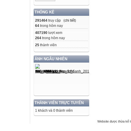
THỐNG KÊ
291464
truy cập (
chi tiết
)
64
trong hôm nay
407190
lượt xem
264
trong hôm nay
25
thành viên
ẢNH NGẪU NHIÊN
THÀNH VIÊN TRỰC TUYẾN
1 khách và 0 thành viên
Website được thừa kế 