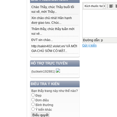
Kích thước font
Chào Thầy, chúc Thầy buổi tối
vui vẽ, mời Thầy...
Xin chào chủ nhà! Hân hạnh
đượ giao lưu. Chúc...
Thăm thầy, chúc thầy tuần mới
vui vẻ...
ĐVT xin chào...
Đường dẫn
:
p
Gửi ý kiến
http://sakin402.violet.vn/ VÀ MỜI
GIA CHỦ SỚM CÓ MẶT...
HỖ TRỢ TRỰC TUYẾN
(luckwin192881)
ĐIỀU TRA Ý KIẾN
Bạn thấy trang này như thế nào?
Đẹp
Đơn điệu
Bình thường
Ý kiến khác