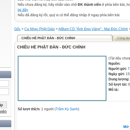
Nếu chưa đăng ký, hãy nhấn vào chữ
ĐK thành viên
ở phía bên trái, 
tại đây
Nếu đã đăng ký rồi, quý vị có thể đăng nhập ở ngay phía bên trái.
Gốc
>
Ca Nhạc Phật Giáo
>
AlBum CD "Ánh Đạo Vàng" - Mai Đức Chỉnh
CHIỀU HÈ PHẬT ĐẢN - ĐỨC CHỈNH
Cùng tác
CHIỀU HÈ PHẬT ĐẢN - ĐỨC CHỈNH
(
Tài liệu chư
Nguồn:
Người gửi:
T
Ngày gửi:
15
Dung lượng
Số lượt tải:
0
Mô tả:
Số lượt thích:
1 người (
Trầm Kỳ Sanh
)
viên
Mở 