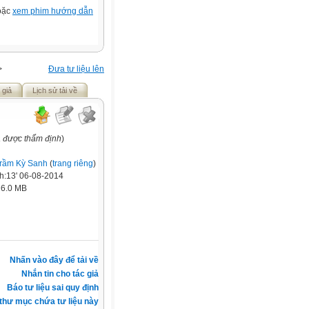
hoặc
xem phim hướng dẫn
>
Đưa tư liệu lên
 giả
Lịch sử tải về
a được thẩm định
)
rầm Kỳ Sanh
(
trang riêng
)
h:13' 06-08-2014
:
6.0 MB
Nhấn vào đây để tải về
Nhắn tin cho tác giả
Báo tư liệu sai quy định
thư mục chứa tư liệu này