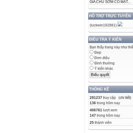
GIA CHỦ SỚM CÓ MẶT...
HỖ TRỢ TRỰC TUYẾN
(luckwin192881)
ĐIỀU TRA Ý KIẾN
Bạn thấy trang này như th
Đẹp
Đơn điệu
Bình thường
Ý kiến khác
THỐNG KÊ
291237
truy cập (
chi tiết
)
136
trong hôm nay
406761
lượt xem
147
trong hôm nay
25
thành viên