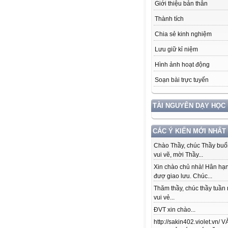
Giới thiệu bản thân
Thành tích
Chia sẻ kinh nghiệm
Lưu giữ kỉ niệm
Hình ảnh hoạt động
Soạn bài trực tuyến
TÀI NGUYÊN DẠY HỌC
CÁC Ý KIẾN MỚI NHẤT
Chào Thầy, chúc Thầy buổi
vui vẽ, mời Thầy...
Xin chào chủ nhà! Hân hạ
đượ giao lưu. Chúc...
Thăm thầy, chúc thầy tuần
vui vẻ...
ĐVT xin chào...
http://sakin402.violet.vn/ 