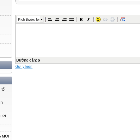
Kích thước font
Đường dẫn
:
p
Gửi ý kiến
 tối
nh
 mới
VÀ MỜI