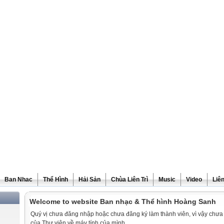
Ban Nhac
Thể Hình
Hải Sản
Chùa Liên Trì
Music
Video
Liê
Welcome to website Ban nhạc & Thể hình Hoàng Sanh
Quý vị chưa đăng nhập hoặc chưa đăng ký làm thành viên, vì vậy chưa th
của Thư viện về máy tính của mình.